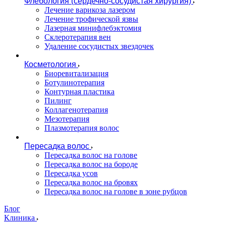
Флебология (сердечно-сосудистая хирургия)
Лечение варикоза лазером
Лечение трофической язвы
Лазерная минифлебэктомия
Cклеротерапия вен
Удаление сосудистых звездочек
Косметология
Биоревитализация
Ботулинотерапия
Контурная пластика
Пилинг
Коллагенотерапия
Мезотерапия
Плазмотерапия волос
Пересадка волос
Пересадка волос на голове
Пересадка волос на бороде
Пересадка усов
Пересадка волос на бровях
Пересадка волос на голове в зоне рубцов
Блог
Клиника