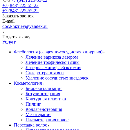
+7 (843) 225-55-22
+7 (843) 225-55-22
+7 (843) 225-55-22
Заказать звонок
E-mail
doc.khizriev@yandex.ru
Подать заявку
Услуги
Флебология (сердечно-сосудистая хирургия)
Лечение варикоза лазером
Лечение трофической язвы
Лазерная минифлебэктомия
Cклеротерапия вен
Удаление сосудистых звездочек
Косметология
Биоревитализация
Ботулинотерапия
Контурная пластика
Пилинг
Коллагенотерапия
Мезотерапия
Плазмотерапия волос
Пересадка волос