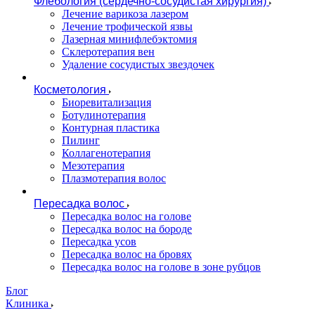
Флебология (сердечно-сосудистая хирургия)
Лечение варикоза лазером
Лечение трофической язвы
Лазерная минифлебэктомия
Cклеротерапия вен
Удаление сосудистых звездочек
Косметология
Биоревитализация
Ботулинотерапия
Контурная пластика
Пилинг
Коллагенотерапия
Мезотерапия
Плазмотерапия волос
Пересадка волос
Пересадка волос на голове
Пересадка волос на бороде
Пересадка усов
Пересадка волос на бровях
Пересадка волос на голове в зоне рубцов
Блог
Клиника