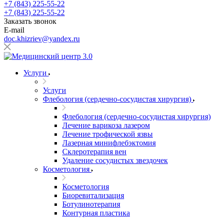
+7 (843) 225-55-22
+7 (843) 225-55-22
Заказать звонок
E-mail
doc.khizriev@yandex.ru
Услуги
Услуги
Флебология (сердечно-сосудистая хирургия)
Флебология (сердечно-сосудистая хирургия)
Лечение варикоза лазером
Лечение трофической язвы
Лазерная минифлебэктомия
Cклеротерапия вен
Удаление сосудистых звездочек
Косметология
Косметология
Биоревитализация
Ботулинотерапия
Контурная пластика