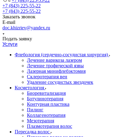
+7 (843) 225-55-22
+7 (843) 225-55-22
+7 (843) 225-55-22
Заказать звонок
E-mail
doc.khizriev@yandex.ru
Подать заявку
Услуги
Флебология (сердечно-сосудистая хирургия)
Лечение варикоза лазером
Лечение трофической язвы
Лазерная минифлебэктомия
Cклеротерапия вен
Удаление сосудистых звездочек
Косметология
Биоревитализация
Ботулинотерапия
Контурная пластика
Пилинг
Коллагенотерапия
Мезотерапия
Плазмотерапия волос
Пересадка волос